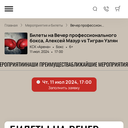
Главная
Мероприятия и билеты
Вечер профессион...
Билеты на Вечер профессионального
бокса, Алексей Мазур vs Тигран Узлян
КСК «Арена»
Бокс
6+
11 июл. 2024
17:00
МЕРОПРИЯТИИ
НАШИ ПРЕИМУЩЕСТВА
БЛИЖАЙШИЕ МЕРОПРИЯТИЯ