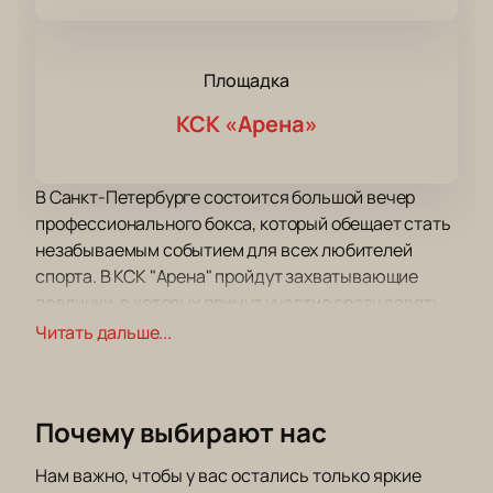
Площадка
КСК «Арена»
В Санкт-Петербурге состоится большой вечер
профессионального бокса, который обещает стать
незабываемым событием для всех любителей
спорта. В КСК "Арена" пройдут захватывающие
поединки, в которых примут участие сразу девять
представителей города на Неве.
Читать дальше...
Главным событием вечера станет бой между
коренным петербуржцем, чемпионом России и
обладателем пояса чемпиона России среди
Почему выбирают нас
профессионалов Алексеем Мазуром (10-0-0) и
обладателем чемпионского титула Евразийского
Нам важно, чтобы у вас остались только яркие
боксерского парламента (EBP) Тиграном Узляном