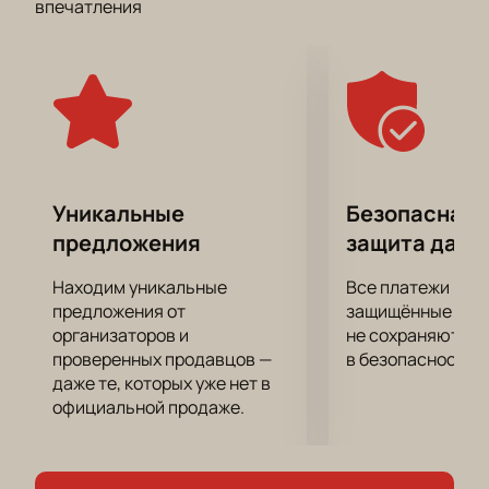
впечатления
участниками состязания, ведь ваша поддержка с
трибун также важна для победы, как и мастерство
самих спортсменов. Не упустите ни одного важного
момента из противостояния соперников! Вы точно
будете сидеть на трибунах затаив дыхание.
Не упустите свой уникальный шанс помочь
любимым спортсменам одержать заслуженную
победу!
Уникальные
Безопасная 
предложения
защита данн
Находим уникальные
Все платежи про
предложения от
защищённые шлю
организаторов и
не сохраняются 
проверенных продавцов —
в безопасности.
даже те, которых уже нет в
официальной продаже.