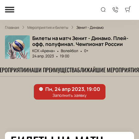
Главная
Мероприятия и билеты
Зенит - Динамо
Билеты на матч Зенит - Динамо. Плей-
офф, полуфинал. Чемпионат России
КСК «Арена»
Волейбол
0+
24 апр. 2023
19:00
МЕРОПРИЯТИИ
НАШИ ПРЕИМУЩЕСТВА
БЛИЖАЙШИЕ МЕРОПРИЯТИЯ