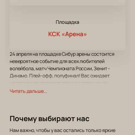
Площадка
КСК «Арена»
24 апреля на площадке Сибур арены состоится
невероятное событие для всех любителей
волейбола, матч Чемпионата России, Зенит -
Динамо. Плей-офф, полуфинал! Вас ожидает
напряженное противостояние спортсменов,
динамичное, яркое и эмоциональное.
Читать дальше...
Приготовьтесь увидеть напряженное, динамичное
противостояние соперников, лучших из лучших! На
ваших глазах участники поединка сойдутся в
Почему выбирают нас
непримиримом соперничестве, чтобы определить
сильнейшего.
Нам важно, чтобы у вас остались только яркие
В центре событий вы окажетесь наравне с