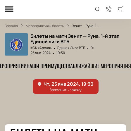
Главная
Мероприятия и билеты
Зенит — Руна, 1-...
Билеты на матч Зенит — Руна, 1-й этап
Единой лиги ВТБ
КСК «Арена»
Единая Лига ВТБ
0+
25 янв. 2024
19:30
МЕРОПРИЯТИИ
НАШИ ПРЕИМУЩЕСТВА
БЛИЖАЙШИЕ МЕРОПРИЯТИЯ