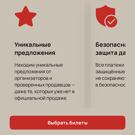
самих спортсменов. Не упустите ни одного важного
момента из этого принципиального
противостояния! Поверьте, вы точно будете
сидеть на трибунах, затаив дыхание!
Успейте купить билеты на Матч Зенит - Руна по
честным ценам, чтобы занять лучшие места. На
Уникальные
Безопасная 
нашем сайте вы сможете сделать это всего за пару
предложения
защита данн
минут, выбрав нужные места, формат получения
билетов и внеся оплату.
Находим уникальные
Все платежи про
предложения от
защищённые шлю
организаторов и
не сохраняются 
проверенных продавцов —
в безопасности.
даже те, которых уже нет в
официальной продаже.
Выбрать билеты