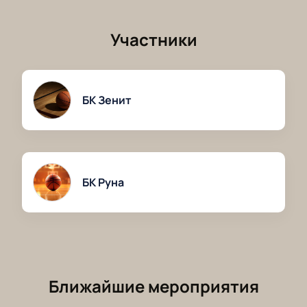
Участники
БК Зенит
БК Руна
Ближайшие мероприятия