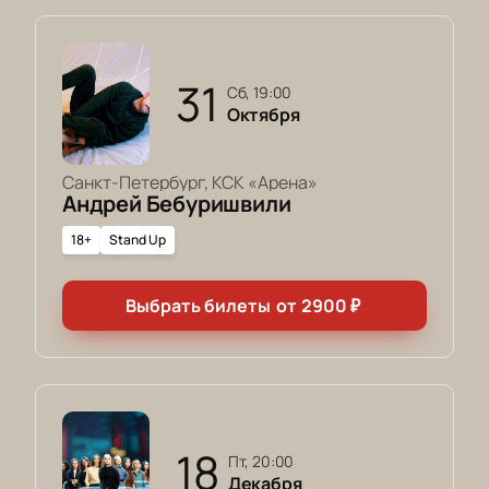
31
сб, 19:00
Октября
Санкт-Петербург, КСК «Арена»
Андрей Бебуришвили
18+
Stand Up
Выбрать билеты
от
2900
₽
18
пт, 20:00
Декабря