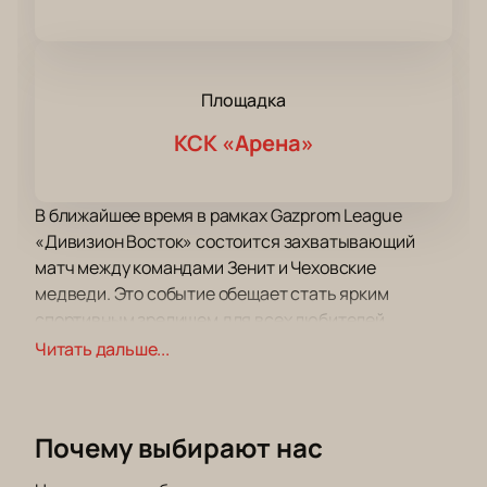
Площадка
КСК «Арена»
В ближайшее время в рамках Gazprom League
«Дивизион Восток» состоится захватывающий
матч между командами Зенит и Чеховские
медведи. Это событие обещает стать ярким
спортивным зрелищем для всех любителей
гандбола. Встреча пройдет на КСК Арене —
Читать дальше...
современном спортивном комплексе, который
славится своей комфортной инфраструктурой и
отличной видимостью с любых мест.
Почему выбирают нас
КСК Арена является одной из ведущих площадок
для проведения спортивных мероприятий в