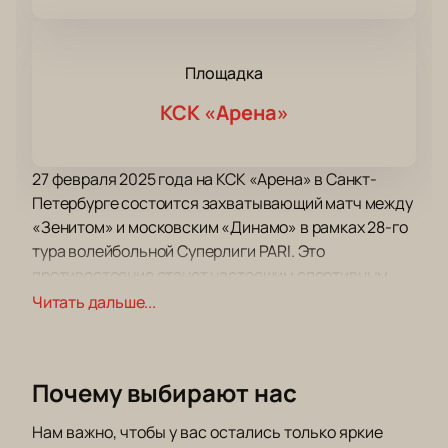
Площадка
КСК «Арена»
27 февраля 2025 года на КСК «Арена» в Санкт-
Петербурге состоится захватывающий матч между
«Зенитом» и московским «Динамо» в рамках 28-го
тура волейбольной Суперлиги PARI. Это
противостояние станет настоящим спортивным
праздником, ведь в первом круге чемпионата
Читать дальше...
«Зенит» уже одержал победу на выезде. Теперь
настало время для домашней игры, где поддержка
болельщиков может сыграть решающую роль.
Почему выбирают нас
КСК «Арена» — это современная площадка, которая
предлагает все условия для комфортного
Нам важно, чтобы у вас остались только яркие
просмотра матчей. Отличная видимость с любой