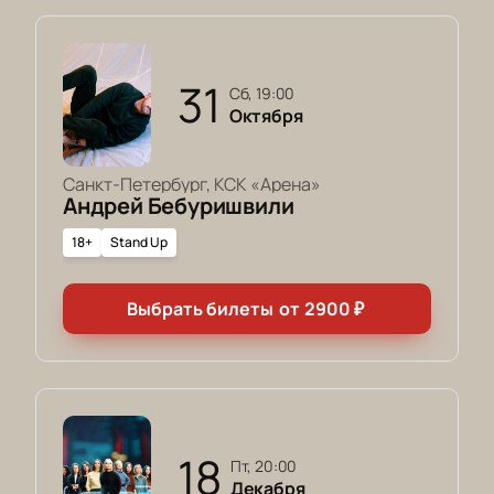
31
сб, 19:00
Октября
Санкт-Петербург, КСК «Арена»
Андрей Бебуришвили
18+
Stand Up
Выбрать билеты
от
2900
₽
18
пт, 20:00
Декабря