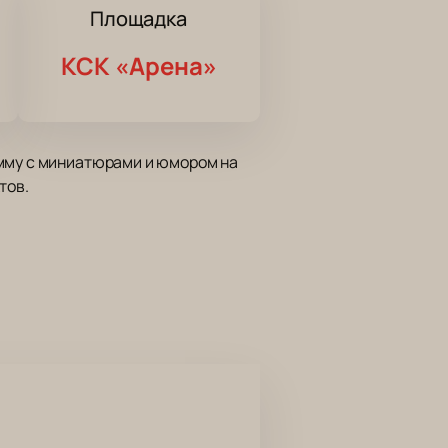
Площадка
КСК «Арена»
амму с миниатюрами и юмором на
тов.
ом 8. Время начала уточняйте на
ается со зрителями, использует
ом работы на сцене.