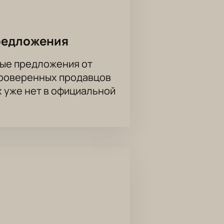
. Схема зала помогает выбрать
редложения
ые предложения от
вную схему зала. Вы выбираете
проверенных продавцов
ьные условия бронирования.
х уже нет в официальной
рму на сайте или по телефону