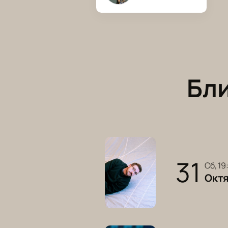
Бл
31
сб, 1
Окт