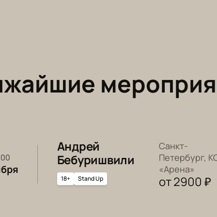
ижайшие мероприя
Андрей
Санкт-
Бебуришвили
Петербург, К
9:00
ября
«Арена»
от
2900
₽
18+
Stand Up