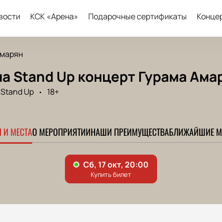
вости
КСК «Арена»
Подарочные сертификаты
Конце
Амарян
а Stand Up концерт Гурама Ама
Stand Up
18+
 И МЕСТА
О МЕРОПРИЯТИИ
НАШИ ПРЕИМУЩЕСТВА
БЛИЖАЙШИЕ М