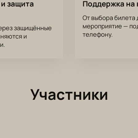
 и защита
Поддержка на 
От выбора билета 
мероприятие — под
через защищённые
телефону.
аняются и
и.
Участники