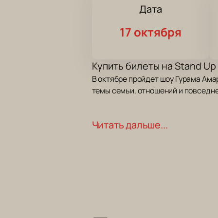
Дата
17 октября
Купить билеты на Stand U
В октябре пройдет шоу Гурама Ам
темы семьи, отношений и повседне
Дата и место проведения
Читать дальше...
Мероприятие состоится 17 октября 
сайте. Продолжительность концер
Кто выступает?
Гурам Амарян — стендап-комик, из
самоиронию и рассказывает истори
Где пройдет событие?