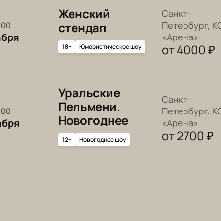
Женский
Санкт-
стендап
Петербург, К
0:00
абря
«Арена»
от
4000
₽
18+
Юмористическое шоу
Уральские
Санкт-
Пельмени.
Петербург, К
9:00
Новогоднее
абря
«Арена»
от
2700
₽
12+
Новогоднее шоу