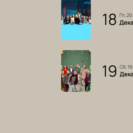
18
пт, 2
Дек
19
сб, 1
Дек