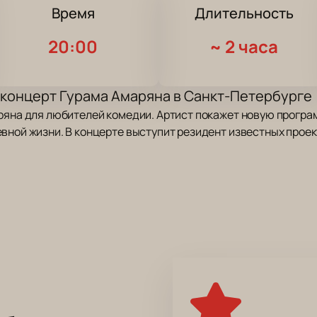
Время
Длительность
20:00
~
2 часа
p концерт Гурама Амаряна в Санкт-Петербурге
аряна для любителей комедии. Артист покажет новую прогр
вной жизни. В концерте выступит резидент известных проек
2026 года по адресу: Санкт-Петербург, Футбольная аллея, д
та позволяет посмотреть всю программу.
вестный по выступлениям в клубах и телепередачах. Он общ
и о жизни в России. В программе участвуют артисты с опыт