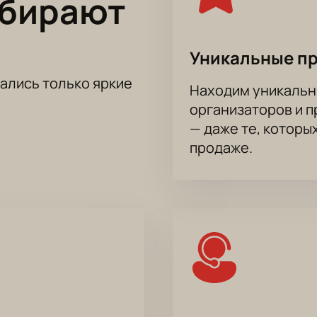
ыбирают
льной аллее, дом 8. Зал подходит для больших мероприятий
ядов.
Уникальные п
а Stand Up концерт Гурама Амаряна онлайн?
тались только яркие
Находим уникальн
ерт Гурама Амаряна
можно на нашем сайте через интеракти
организаторов и 
ыбранного сектора. Для корпоративных клиентов есть отдел
т;
— даже те, которы
продаже.
ону;
иятии;
билетов;
я для компаний или забронировать VIP-ложу можно через фо
ображаются при выборе мест на схеме зала.