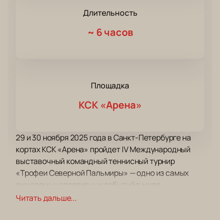
Длительность
~
6 часов
Площадка
КСК «Арена»
29 и 30 ноября 2025 года в Санкт-Петербурге на
кортах КСК «Арена» пройдет IV Международный
выставочный командный теннисный турнир
«Трофеи Северной Пальмиры» — одно из самых
ожидаемых спортивных событий в мире
российского тенниса. Турнир проводится в
Читать дальше...
командном формате, где на корте встретятся