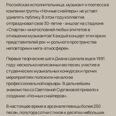
Российская исполнительница, музыкант и поэтесса в
компании группы «Ночные снайперы» не устает
удивлять публику. В этом году коллектив
отпраздновал свое 30-летие - аншлаг на стадионе
«Спартак» многословней любых эпитетов в
отношении музыкантов! Каждый концерт этих ярких
представителей рок-н-рольного пространства
неповторим и мега-атмосферен.
Первые творческие шаги Диана сделала еще в 1991
году: несколько написанных ею песен, участие в
студенческих музыкальных конкурсах и прочих
мероприятиях положили начало ее
профессиональной карьеры. В дальнейшем
знакомство со Светланой Сургановой привело к
созданию «Ночных снайперов».
В настоящее время в арсенале певицы более 250
песен, полутора сотни стихов и десятки небольших