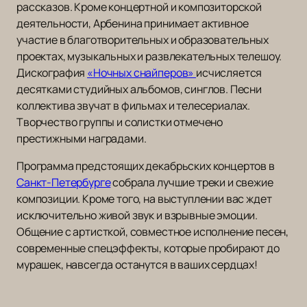
рассказов. Кроме концертной и композиторской
деятельности, Арбенина принимает активное
участие в благотворительных и образовательных
проектах, музыкальных и развлекательных телешоу.
Дискография
«Ночных снайперов»
исчисляется
десятками студийных альбомов, синглов. Песни
коллектива звучат в фильмах и телесериалах.
Творчество группы и солистки отмечено
престижными наградами.
Программа предстоящих декабрьских концертов в
Санкт-Петербурге
собрала лучшие треки и свежие
композиции. Кроме того, на выступлении вас ждет
исключительно живой звук и взрывные эмоции.
Общение с артисткой, совместное исполнение песен,
современные спецэффекты, которые пробирают до
мурашек, навсегда останутся в ваших сердцах!