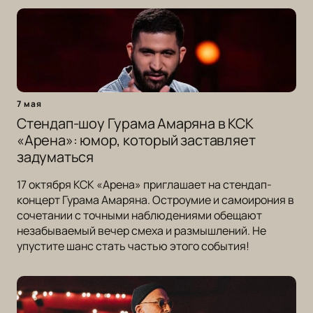
7 мая
Стендап-шоу Гурама Амаряна в КСК
«Арена»: юмор, который заставляет
задуматься
17 октября КСК «Арена» приглашает на стендап-
концерт Гурама Амаряна. Остроумие и самоирония в
сочетании с точными наблюдениями обещают
незабываемый вечер смеха и размышлений. Не
упустите шанс стать частью этого события!