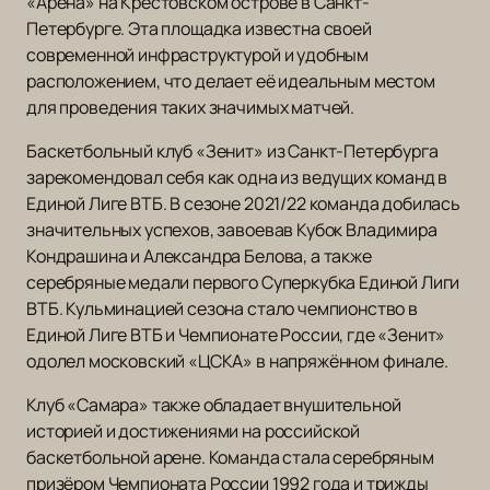
«Арена» на Крестовском острове в Санкт-
Петербурге. Эта площадка известна своей
современной инфраструктурой и удобным
расположением, что делает её идеальным местом
для проведения таких значимых матчей.
Баскетбольный клуб «Зенит» из Санкт-Петербурга
зарекомендовал себя как одна из ведущих команд в
Единой Лиге ВТБ. В сезоне 2021/22 команда добилась
значительных успехов, завоевав Кубок Владимира
Кондрашина и Александра Белова, а также
серебряные медали первого Суперкубка Единой Лиги
ВТБ. Кульминацией сезона стало чемпионство в
Единой Лиге ВТБ и Чемпионате России, где «Зенит»
одолел московский «ЦСКА» в напряжённом финале.
Клуб «Самара» также обладает внушительной
историей и достижениями на российской
баскетбольной арене. Команда стала серебряным
призёром Чемпионата России 1992 года и трижды