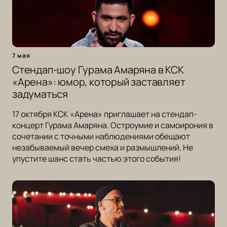
7 мая
Стендап-шоу Гурама Амаряна в КСК
«Арена»: юмор, который заставляет
задуматься
17 октября КСК «Арена» приглашает на стендап-
концерт Гурама Амаряна. Остроумие и самоирония в
сочетании с точными наблюдениями обещают
незабываемый вечер смеха и размышлений. Не
упустите шанс стать частью этого события!