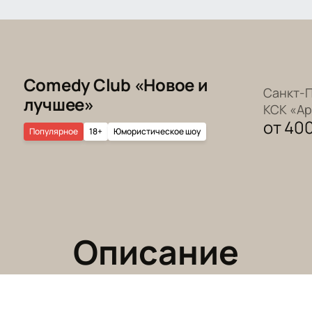
Comedy Club «Новое и
Санкт-П
лучшее»
КСК «А
от
40
Популярное
18+
Юмористическое шоу
Описание