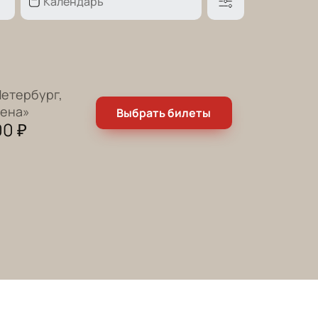
етербург,
рена»
Выбрать билеты
00
₽