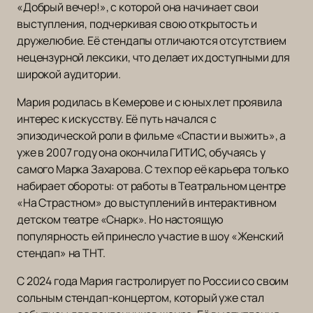
«Добрый вечер!», с которой она начинает свои
выступления, подчеркивая свою открытость и
дружелюбие. Её стендапы отличаются отсутствием
нецензурной лексики, что делает их доступными для
широкой аудитории.
Мария родилась в Кемерове и с юных лет проявила
интерес к искусству. Её путь начался с
эпизодической роли в фильме «Спасти и выжить», а
уже в 2007 году она окончила ГИТИС, обучаясь у
самого Марка Захарова. С тех пор её карьера только
набирает обороты: от работы в Театральном центре
«На Страстном» до выступлений в интерактивном
детском театре «Снарк». Но настоящую
популярность ей принесло участие в шоу «Женский
стендап» на ТНТ.
С 2024 года Мария гастролирует по России со своим
сольным стендап-концертом, который уже стал