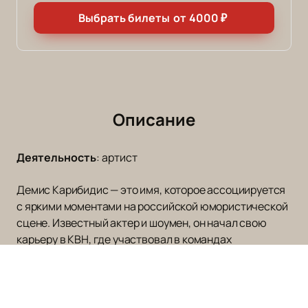
Выбрать билеты
от
4000
₽
Описание
Деятельность
:
артист
Демис Карибидис — это имя, которое ассоциируется
с яркими моментами на российской юмористической
сцене. Известный актер и шоумен, он начал свою
карьеру в КВН, где участвовал в командах
«Краснодарский проспект» и «БАК». Его талант
быстро заметили, и вскоре Демис стал резидентом
популярного шоу «Comedy Club» на телеканале ТНТ.
Здесь он завоевал сердца зрителей своим